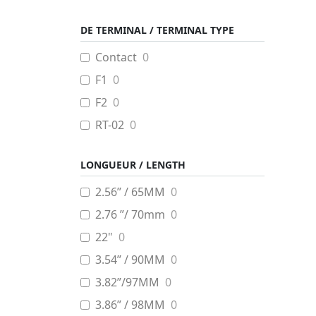
25.8 mm
0
DE TERMINAL / TERMINAL TYPE
33.3 mm
0
Contact
0
F1
0
F2
0
RT-02
0
LONGUEUR / LENGTH
2.56’’ / 65MM
0
2.76 ”/ 70mm
0
22"
0
3.54’’ / 90MM
0
3.82”/97MM
0
3.86” / 98MM
0