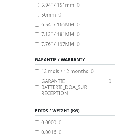
5.94” / 151mm
0
50mm
0
6.54” / 166MM
0
7.13” / 181MM
0
7.76’’ / 197MM
0
7.80” / 198MM
0
GARANTIE / WARRANTY
9.02’’ / 229MM
0
12 mois / 12 months
0
GARANTIE
0
BATTERIE_DOA_SUR
RÉCEPTION
POIDS / WEIGHT (KG)
0.0000
0
0.0016
0