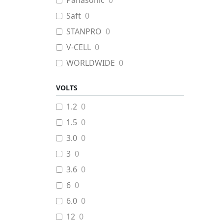
Panasonic
0
Saft
0
STANPRO
0
V-CELL
0
WORLDWIDE
0
VOLTS
1.2
0
1.5
0
3.0
0
3
0
3.6
0
6
0
6.0
0
12
0